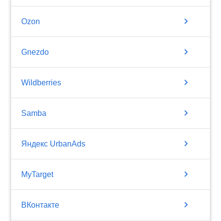
chevron_right
Ozon
chevron_right
Gnezdo
chevron_right
Wildberries
chevron_right
Samba
chevron_right
Яндекс UrbanAds
chevron_right
MyTarget
chevron_right
ВКонтакте