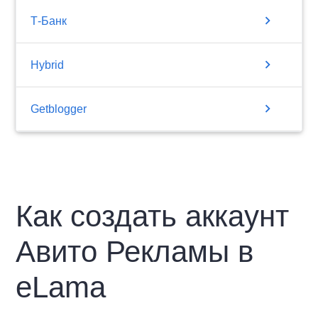
chevron_right
Т-Банк
chevron_right
Hybrid
chevron_right
Getblogger
Как создать аккаунт
Авито Рекламы в
eLama