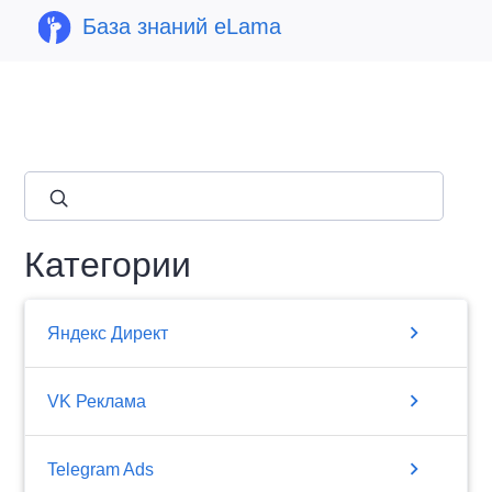
База знаний eLama
close
Категории
chevron_right
Яндекс Директ
chevron_right
VK Реклама
chevron_right
Telegram Ads