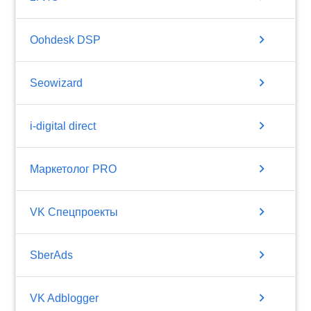
chevron_right
Oohdesk DSP
chevron_right
Seowizard
chevron_right
i-digital direct
chevron_right
Маркетолог PRO
chevron_right
VK Спецпроекты
chevron_right
SberAds
chevron_right
VK Adblogger