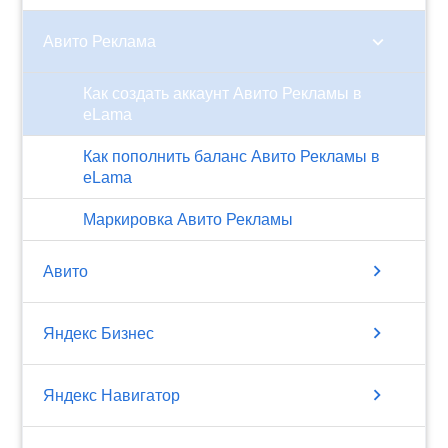
chevron_right
Авито Реклама
Как создать аккаунт Авито Рекламы в
eLama
Как пополнить баланс Авито Рекламы в
eLama
Маркировка Авито Рекламы
chevron_right
Авито
chevron_right
Яндекс Бизнес
chevron_right
Яндекс Навигатор