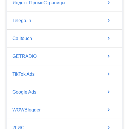
chevron_right
Яндекс ПромоСтраницы
chevron_right
Telega.in
chevron_right
Calltouch
chevron_right
GETRADIO
chevron_right
TikTok Ads
chevron_right
Google Ads
chevron_right
WOWBlogger
chevron_right
2ГИС